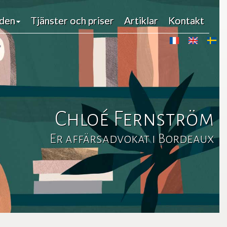
den
den
Tjänster och priser
Tjänster och priser
Artiklar
Artiklar
Kontakt
Kontakt
Chloé Fernström
Er affärsadvokat i Bordeaux