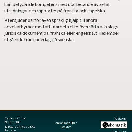
har betydande kompetens med utarbetande av avtal,
utredningar och rapporter på franska och engelska.
Vi erbjuder därför även språklig hjälp till andra
advokatbyråer med att utarbeta eller översätta alla slags
juridiska dokument på franska eller engelska, till exempel
utgående från underlag på svenska.
Cabinet Chloé
Webbyrå:
Fernström
Användarvillkor
101 cours d’Albret, 33000
Cookies
Bordeaux
Illustration: